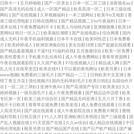
日韩卡一
|
五月婷啪啪
|
国产一区美女
|
日本一区二区三级
|
深夜狼友aa
|
国产高清无码在线
|
成人一区国产精品
|
欧美高清一区二
|
日本三级在线
网站
|
国产在线视频
|
久草视频福利
|
一本三级网站
|
欧美牛b叉电影
|
香
港三级伦理电影
|
日韩在线网址
|
国产精品视频二
|
by午夜福利
|
日本一
道本在线
|
午夜免费福利不卡
|
欧美人与动牲内谢
|
亚洲狠狠撸
|
欧美18
禁网站
|
韩日一区入口
|
欧美疯狂潮喷
|
国产在线电影a
|
综合网黄
|
国内
成人无码
|
午夜手机福利视频
|
日本不卡在线
|
欧美同性恋
|
日本免费看
片
|
欧美婷婷成人
|
欧洲亚洲偷自拍
|
美女自慰18禁
|
国产盗摄在线观看
|
国产精品羞羞视频
|
干逼91
|
91福利在线
|
五月激激综合
|
欧美一区免费
|
欧美性爱黄片
|
手机看片乱伦有码
|
成人午夜免费网站
|
青青草资源网
|
午夜在线观看影院
|
久久国产欧美
|
97在线视频入口
|
精品成人网
|
国产
乱人伦
|
在线草变态
|
欧美在线91
|
可以看的黄色网址
|
欧美另累5
|
日本
www视频
|
免费看的三级毛片
|
国产精品一二三
|
日韩欧美中文亚洲
|
激
情丁香五月花
|
强伦视频片
|
国内无码孕妇毛片
|
欧美日韩乱
|
岛国动作片
在
|
一区二区三孕妇
|
亚洲午夜AV
|
国产高清国产专区
|
欧美美女
|
久久
婷婷视频
|
一级岛国毛片
|
成人午夜免费观看
|
国产精品边作边喷
|
欧美
专区第一页
|
欧美三级片综合区
|
国产精品无码亚洲
|
五月六月丁香
|
在
线不卡日欧美
|
青青草在观免费
|
欧美老湿
|
成人免费在线观看
|
日本成
人高清无码
|
国产成在线观看
|
成人午夜影院在线
|
免费看片网页
|
蜜桃
福利导航
|
日韩五级片
|
91人人草
|
亚洲欧洲日本韩国
|
国产三级观看
|
国
产乱人视频在线
|
91天堂国产在线
|
久久er综合
|
成人精品在线视频
|
中日
韩伦理电影
|
殴美另类1
|
国产精品国产在线
|
国产日产欧产精品
|
国产麻