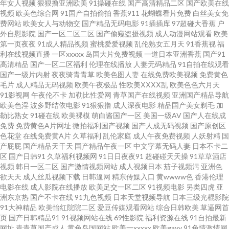
年女人视频
狠狠撸亚洲欧美
91操碰在线
国产高清精品二区
国产欧美在线
视频
欧美色综合网
91国产自拍偷拍
香蕉911
花蝴蝶看片免费
白丝美女免
洲超清有码 视频网站18污 国产视频在线91 超碰刺激人人 成人观看网页视频
费网站
欧美女人与动物交
国产精品无码电影
91插插库
97超碰大香蕉
户
外自慰影院
国产一区二区二区
国产偷窥盗摄视频
成人动漫网站观看
欧美
91AV欧美 天天肏逼 AV美女网址 91黑丝高跟骚 日韩新片一区二区 97色伦影
第一页夜夜
91成人精品视频
蜜桃爱爱视频
乱伦熟女五月天
91香蕉视
福
利在线视频直播
一区xxxxx
岛国大片免费视频
一道日本亚洲香蕉
国产91
高清精品
国产一区二区福利
伦理在线播放
人妻无码精品
91自拍在线观看
院 自拍第四页 日本91 亚洲色图vu 日韩精品乱 日本操逼片 欧美性交片深喉 色
国产一级片内射
夜夜骑青青草
欧美色图人妻
在线免费欧美视频
免费黄色
毛片
成人精品无码视频
欧美午夜极品
性欧美ⅩⅩⅩⅩ乱
欧美色色六月天
香焦av网 婷婷色网站 五月激激综合网 91网址导航 国产性爱第一页 欧美老女
91影视网
午夜伦不卡
加勒比性爱网
青草国产在线视频
亚洲国产精品导航
欧美色淫
波多野结依电影
91狠狠撸
成人深夜电影
精品国产美女剃毛
加
勒比熟女
91碰在线
欧美裸模
萌白酱国产一区
美国一级AV
国产人在线成
肏屄视频 日本成人影视91 欧美十八 天天操B视频 91密桃视频 AV手机天堂网
免费
免费黄色A片网址
微拍福利国产视频
国产人成无码视频
国产原创区
色花堂
在线免费黄A片
久草福利
乱伦家庭
成人午夜免费视频
人妖射精
国
操操超碰 微拍福利在线导航 国产黑丝嘿咻 东京热av片 欧美外网 人妖社区午
产屁屁
国产精品天干天
国产精品午夜一区
中文字幕无码人妻
日本不卡二
区
国产日韩91
久草福利视频网
91日日夜夜91
超碰碰天天操
91草草酒店
视频
韩日一区二区
国产激情视频网站
成人视频日本
茄子视频污
亚洲色
夜剧场 老湿影院福利区 www毛毛片 91成人电影 黄色片传媒视频 国产福利在
欲天天
成人丝瓜视频下载
日韩逼网
精东传媒入口
黄wwww色
香港伦理
电影在线
成人影院在线播放
欧美足交一区二区
91视频电影
另类四虎
亚
线 影音先锋日日夜夜 91日韩成人导航 色呦呦国产 97色超碰色 福利色成人导
洲东京热
国产不卡在线
91九色视频
日本天堂视频导航
日本三级光棍影院
91大神精品
欧美怡红院院二区
爱豆传媒观看网站
综合日韩欧美
草逼网首
页
国产日韩精品91
91视频网站在线
69性影院
福利资源在线
91自拍最新
航 激情影音播放综合 91日本在线视频 欧美性vahd 人妻福利导航 福利导航老
网址
青青草国产成人
黄色岛国网站
欧美一xxxxx
欧美gayv
91色情激情网