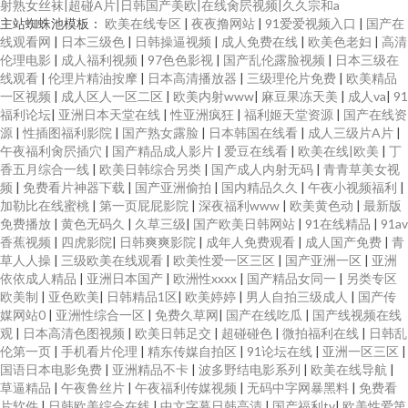
射熟女丝袜|超碰A片|日韩国产美欧|在线肏屄视频|久久宗和a
主站蜘蛛池模板：
欧美在线专区
|
夜夜撸网站
|
91爱爱视频入口
|
国产在
线观看网
|
日本三级色
|
日韩操逼视频
|
成人免费在线
|
欧美色老妇
|
高清
伦理电影
|
成人福利视频
|
97色色影视
|
国产乱伦露脸视频
|
日本三级在
线观看
|
伦理片精油按摩
|
日本高清播放器
|
三级理伦片免费
|
欧美精品
一区视频
|
成人区人一区二区
|
欧美内射www
|
麻豆果冻天美
|
成人va
|
91
福利论坛
|
亚洲日本天堂在线
|
性亚洲疯狂
|
福利姬天堂资源
|
国产在线资
源
|
性插图福利影院
|
国产熟女露脸
|
日本韩国在线看
|
成人三级片A片
|
午夜福利肏屄插穴
|
国产精品成人影片
|
爱豆在线看
|
欧美在线|欧美
|
丁
香五月综合一线
|
欧美日韩综合另类
|
国产成人内射无码
|
青青草美女视
频
|
免费看片神器下载
|
国产亚洲偷拍
|
国内精品久久
|
午夜小视频福利
|
加勒比在线蜜桃
|
第一页屁屁影院
|
深夜福利www
|
欧美黄色动
|
最新版
免费播放
|
黄色无码久
|
久草三级
|
国产欧美日韩网站
|
91在线精品
|
91av
香蕉视频
|
四虎影院
|
日韩爽爽影院
|
成年人免费观看
|
成人国产免费
|
青
草人人操
|
三级欧美在线观看
|
欧美性爱一区三区
|
国产亚洲一区
|
亚洲
依依成人精品
|
亚洲日本国产
|
欧洲性xxxx
|
国产精品女同一
|
另类专区
欧美制
|
亚色欧美
|
日韩精品1区
|
欧美婷婷
|
男人自拍三级成人
|
国产传
媒网站0
|
亚洲性综合一区
|
免费久草网
|
国产在线吃瓜
|
国产线视频在线
观
|
日本高清色图视频
|
欧美日韩足交
|
超碰碰色
|
微拍福利在线
|
日韩乱
伦第一页
|
手机看片伦理
|
精东传媒自拍区
|
91论坛在线
|
亚洲一区三区
|
国语日本电影免费
|
亚洲精品不卡
|
波多野结电影系列
|
欧美在线导航
|
草逼精品
|
午夜鲁丝片
|
午夜福利传媒视频
|
无码中字网暴黑料
|
免费看
片软件
|
日韩欧美综合在线
|
中文字幕日韩高清
|
国产福利tv
|
欧美性爱第