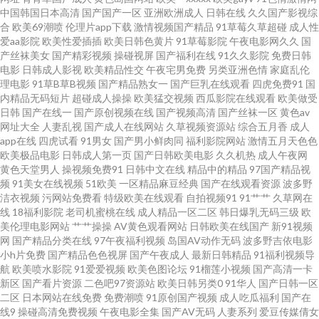
中国韩国日本高清
国产国产一区
亚洲欧洲成人
日韩在线
久久国产影视综
司机 少妇手淫 91免费看片天堂 香蕉视频 肏屄网站麻豆 色五月婷婷基地 香蕉
合
欧美69潮喷
伦理片app下载
激情视频国产精品
91草莓久草超碰
成人性
爱aa影院
欧美性爱插插
欧美日韩色黄片
91草莓影院
午夜电影网久久
国
产丝袜美女
国产精彩视频
操碰视屏
国产福利在线
91久久影院
免费日韩
网址 九一刺激 色色97 91动慢美女 午夜三级激情 超碰在线公开99 超碰在线
电影
日韩成人影视
欧美精品性交
午夜宅男免费
另类亚洲色情
家庭乱伦
理电影
91草B草B视频
国产精品熟女一
国产巨乳在线观看
四虎免费91
国
98草 男人Av五月天 人妻第八页 www桃色com 亚洲综人网 深夜艹艹 91人妻
内精品无码短片
超碰成人操操
欧美猛交视频
西瓜影院在线观看
欧美做受
日韩
国产在线一
国产原创视频在线
国产视频高清
国产丝袜一区
黄色av
网址大全
人妻乱视
国产成人在线网站
久草视频资源站
综合五月香
成人
字幕 51人人超碰 丁香影院 日韩激情a片 欧美另内A∨ 色色欧美 在线成人影片
app在线
四虎试看
91男女
国产男小鲜肉同
福利影院网站
激情五月天色色
欧美极品电影
日韩成人第一页
国产日韩欧美电影
久久机热
成人午夜网
91九色韩国 玖玖福利导航 欧美性爱网络 51国产自拍视频 91人人爱 福利看片
黄色天堂男人
操视频免费91
日韩中文在线
精品中的精品
97国产精品视
频
91美女在线视频
51欧美
一区精品麻豆经典
国产在线观看资源
波多野
洁衣视频
污网站免费看
特级欧美在线观看
自拍视频91
91艹艹
久草网在
97超碰夜夜 黄色三级片网址 萌白酱一线天av 美女被草网站 麻豆99入口 日韩
线
18福利影院
老司机蜜桃在线
成人精品一区二区
韩日爆乳无码三级
欧
美伦理电影网站
艹艹操操
AV黄色观看网站
日韩欧美在线国产
新91视频
AV影视中文 亚洲精品超碰 超碰在线69播放 91蜜拍 久久大香一本AV 国产AA
网
国产精品分类在线
97午夜福利视频
岛国AV动作无码
波多野吉依电影
小h片免费
国产精品色色视屏
国产午夜成人
最新日韩精品
91福利视频导
航
欧美喷水影院
91爱爱视频
欧美色图论坛
91榴莲小视频
国产高清一卡
视频 www韩国av 精品韩国操逼 www欧美com 欧美A√ 97色97干 国产盗摄AV
新区
国产看片资源
二色吧97资源站
欧美日韩另类0
91华人
国产日韩一区
二区
日本网站在线免费
免费潮喷
91原创国产视频
成人吃瓜福利
国产在
国产AV五码豆花 午夜欧美伦理 老湿福利舍 91爱爱王 韩日2区 香蕉視频 51无
线9
操碰高清免费视频
午夜电影全集
国产AV无码
人妻系列
爱豆传媒倩女