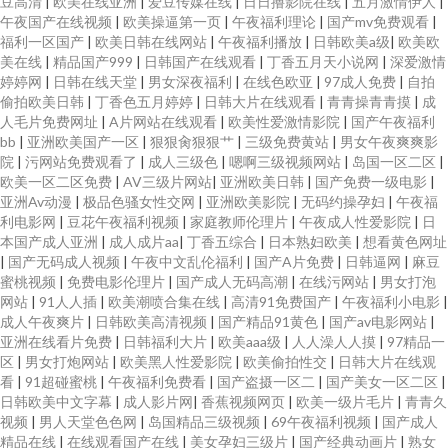
豆高清
|
欧美在线亚洲
|
爱豆传媒在线
|
日日撸影院在线
|
五月激情伊人
|
午夜国产在线视频
|
欧美操逼第一页
|
午夜福利理论
|
国产mv免费观看
|
福利一区国产
|
欧美日韩在线网站
|
午夜福利播放
|
日韩欧美a级
|
欧美欧
美在线
|
精品国产999
|
日韩国产在线观看
|
丁香五月天小说网
|
深爱激情
婷婷网
|
日韩在线天堂
|
男女深夜福利
|
在线色欧亚
|
97成人免费
|
自拍
偷拍欧美日韩
|
丁香色五月婷婷
|
日韩大片在线观看
|
青青操青青摸
|
成
人毛片免费网址
|
A片网站在线观看
|
欧美性爱激情影院
|
国产午夜福利
bb
|
亚洲欧美国产一区
|
狠狠肏狠狠艹
|
三级免费黄站
|
男女午夜爽爽影
院
|
污网站免费观看了
|
成人三级色
|
嗯啊三级视频网站
|
岛国一区二区
|
欧美一区二区免费
|
AV三级片网站
|
亚洲欧美日韩
|
国产免费一级电影
|
亚洲Av动漫
|
极品色骚女性交网
|
亚洲欧美影院
|
无码约操孕妇
|
午夜福
利电影网
|
豆花午夜福利视频
|
家庭教师伦理片
|
午夜成人性爱影院
|
日
本国产成人亚洲
|
成人成片aa
|
丁香五综合
|
日本熟妇欧美
|
想看黄色网址
|
国产无码成人视频
|
午夜中文乱伦福利
|
国产A片免费
|
日韩逼网
|
麻豆
蜜桃视频
|
免费电影伦理片
|
国产成人无码高潮
|
在线污网站
|
男女打泡
网站
|
91人人插
|
欧美潮喷合集在线
|
高清91免费国产
|
午夜福利小电影
|
成人午夜爽片
|
日韩欧美高清视频
|
国产精品91黄色
|
国产av电影网站
|
亚洲在线看片免费
|
日韩福利大片
|
欧美aaa级
|
人人澡人人摸
|
97精品一
区
|
男女打炮网站
|
欧美黑人性爱影院
|
欧美偷拍性交
|
日韩大片在线观
看
|
91超碰蜜桃
|
午夜福利免费看
|
国产盗摄一区二
|
国产美女一区二区
|
日韩欧美中文字幕
|
成人影片网
|
香蕉视频网页
|
欧美一级片毛片
|
青青久
视频
|
男人天堂色色网
|
岛国精品三级视频
|
69午夜福利视频
|
国产成人
精品在线
|
在线观看国产在线
|
美女孕妇三级片
|
国产经典动画片
|
熟女