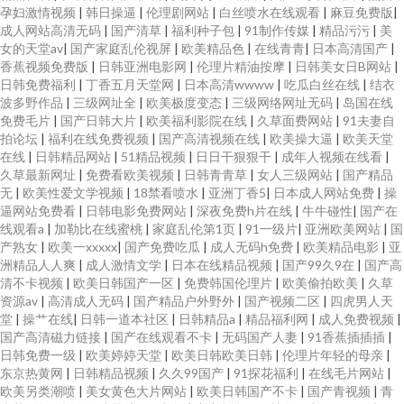
孕妇激情视频
|
韩日操逼
|
伦理剧网站
|
白丝喷水在线观看
|
麻豆免费版
|
成人网站高清无码
|
国产清草
|
福利种子包
|
91制作传媒
|
精品污污
|
美
女的天堂av
|
国产家庭乱伦视屏
|
欧美精品色
|
在线青青
|
日本高清国产
|
香蕉视频免费版
|
日韩亚洲电影网
|
伦理片精油按摩
|
日韩美女日B网站
|
日韩免费福利
|
丁香五月天堂网
|
日本高清wwww
|
吃瓜白丝在线
|
结衣
波多野作品
|
三级网址全
|
欧美极度变态
|
三级网络网址无码
|
岛国在线
免费毛片
|
国产日韩大片
|
欧美福利影院在线
|
久草面费网站
|
91夫妻自
拍论坛
|
福利在线免费视频
|
国产高清视频在线
|
欧美操大逼
|
欧美天堂
在线
|
日韩精品网站
|
51精品视频
|
日日干狠狠干
|
成年人视频在线看
|
久草最新网址
|
免费看欧美视频
|
日韩青青草
|
女人三级网站
|
国产精品
无
|
欧美性爱文学视频
|
18禁看喷水
|
亚洲丁香5
|
日本成人网站免费
|
操
逼网站免费看
|
日韩电影免费网站
|
深夜免费h片在线
|
牛牛碰性
|
国产在
线观看a
|
加勒比在线蜜桃
|
家庭乱伦第1页
|
91一级片
|
亚洲欧美网站
|
国
产熟女
|
欧美一xxxxx
|
国产免费吃瓜
|
成人无码h免费
|
欧美精品电影
|
亚
洲精品人人爽
|
成人激情文学
|
日本在线精品视频
|
国产99久9在
|
国产高
清不卡视频
|
欧美日韩国产一区
|
免费韩国伦理片
|
欧美偷拍欧美
|
久草
资源av
|
高清成人无码
|
国产精品户外野外
|
国产视频二区
|
四虎男人天
堂
|
操艹在线
|
日韩一道本社区
|
日韩精品a
|
精品福利网
|
成人免费视频
|
国产高清磁力链接
|
国产在线观看不卡
|
无码国产人妻
|
91香蕉插插插
|
日韩免费一级
|
欧美婷婷天堂
|
欧美日韩欧美日韩
|
伦理片年轻的母亲
|
东京热黄网
|
日韩精品视频
|
久久99国产
|
91探花福利
|
在线毛片网站
|
欧美另类潮喷
|
美女黄色大片网站
|
欧美日韩国产不卡
|
国产青视频
|
青