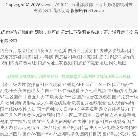
Copyright © 2026
www.c740011.cn
通訊設備
上海上源物聯網科技
有限公司
通訊設備
版權所有
Sitemap
感谢您访问我们的网站，您可能还对以下资源感兴趣：正定浦乔房产交易
有限公司
四房五月激情婷婷|四房五月天色播|四房五月婷婷|四虎成人影视基地|四
虎东方超碰|四虎福利av导航|四虎福利导航|四虎福利影院|四虎高清偷拍
视频|四虎黄色网址|四虎网址豆花视频|四虎影库最新地址
网站地图
日本一级大片
微拍福利在线观看
91香蕉APP
国产二区三区
国产精品性
福利社一区 91在线视频免费 91久在线观看 伊人肏屄网 久久五月亭 99青草在
乱伦种子
美国伦理大片
国产二区在线观看
美女伦理视频
福利偷拍小视频
91社区国产
丁香五月天堂
欧美变态一区
国产综合在线观看
国产免费一级
线视频 人妖网站上 51草草 精品一线视频 欧美人妖网站 先锋资源每日av 韩日
片
福利视频资源站
成人午夜在线观看
欧美图片在线观看
在线观看h视频
国产a级0
变性人妖
国产福利永久
日韩中文字幕观看
足交在线播放91
丁
香五月色网站
黄色3级抢网站
国产一区二区
日本一级婬片
久久免费手机
无码片 91超碰在线最新 久草久草香蕉在线 国产精品射 大香蕉AV导航网 91大
视频
学生妹Av网站
亚洲人成免费网站
91大神自拍
福利片在线观看
国产
成人内射无码
激情五月极品婷婷
国产剧情精品
成人三级伦理免费
偷怕欧
神磁力 九一精品夜夜夜 波多野吉依电影 伊人玖玖视 91竹菊 丝袜颜射AV网 亚
美亚州图片
国产AV国产AV
97亚洲精华液
国内精自线
国产精品3级片
成