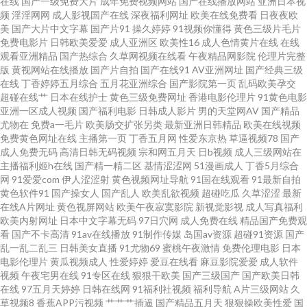
在线
国产一级免费大片
成年免费视频网站
国产在线播放网站
亚洲日本视
频
淫淫网网
成人影视国产在线
深夜福利网址
欧美在线免费看
日夜夜欧
日韩av免费网址 在线黑丝91 狼人AV最新 伊人超碰 超碰快播尤物 日韩欧美
美
国产大片中文字幕
国产片91
操久婷婷
91视频你懂得
黄色三级片毛片
免费电影片
日韩欧美爱爱
成人亚洲区
欧美性16
成人色情黄片在线
在线
观看亚洲精品
国产热综合
久草网视频在线看
午夜精品网影院
伦理片完整
www 免费看的三级毛片 91网站观看 青青草视频污 国产日韩欧美初夜 欧美色
版
黄视网站在线播放
国产片自拍
国产在线91
AV亚洲网址
国产经典三级
在线
丁香婷婷五月综合
五月花亚洲综合
国产影院第一页
乱码欧美孕交
图91 人妻超碰在线 亚洲天堂免费视频 国产宾馆自拍 超碰在线激情 美女性福
超碰在线艹
日本在线护士
黄色三级免费网址
香港电影伦理片
91黄色电影
亚洲一区成人视频
国产福利电影
日韩成人影片
男的天堂网AV
国产精品
尤物在
免费a一毛片
欧美肠交扩张另类
最新亚洲日韩精品
欧美在线视频
利社 丁香91大香蕉 AV黄色强奸影院 国产精品1区2区 婷婷色情网 69AV视频
免费黄色网址在线
主播第一页
丁香五月网
性爱东京热
草逼视频78
国产
成人免费无码
高清日韩无码视频
宗和网五月天
日b视频
成人三级网站在
超碰人碰 91熟女 avbt亚洲 91福礼专区 超碰91黑料 老司机亚洲天堂 欧美爽爽
主播福利姬h在线
国产精一精二区
基情涩涩网
51漫画成人
丁香5月综合
网
91爱爱com
伊人涩涩射
黄色视频网址导航
91国在线观看
91最新自拍
黄色软件91
国产操女人
国产乱人
欧美乱欲视频
超碰吃瓜
久草涩涩
最新
天堂网两性 超碰熟妇 超碰久青97在线 亚洲成人电影免费 变态另类33 日本a
在线A片网址
黄色视屏网站
欧美午夜寂寞影院
新视觉影视
成人写真福利
欧美内射网址
日本中文字幕无码
97日穴网
成人免费在线
精品国产免费观
级电影网址 高清无码网站导航 91视屏在线 另类欧美综合 男人资源色123 91
看
国产不卡高清
91av在线播放
91制作传媒
岛国av资源
超碰91资源
国产
乱一乱二乱三
日韩美女直播
91尤物69
蜜桃午夜激情
免费伦理电影
日本
电影伦理片
黄瓜视频成人
性爱婷婷
爱豆在线看
麻豆影院爱爱
成人软件
丝足网站 91福利社色色 伊人青青香蕉 久久综合 成人福利第一导航 久久尤物
视频
午夜宅男在线
91专区在线
狠狠干欧美
国产三级国产
国产欧美日韩
在线
97五月天婷婷
日韩在线网
91福利社视频
福利导航
A片三级网站
久
天堂 草草www 先锋成人资源 51豆花 天天日夜夜肏 www俺去色色 草逼视频
草视频8
香蕉APP污视频
艹艹艹插逼
国产精品五月天
狠狠操欧美性爱
国