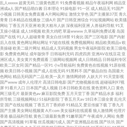
乱人xxxxx
超黄无码
三级黄色图片
91免费看视频
精品午夜福利网
精品亚
洲成a人
国产精品萌白酱
日本理论
91操电影
91一区
成人精品无
91国产
小视频
日韩美女免费直播
A片网站网址
激情文学色
国产主播第37页
青久
青青
日本精品在线播放
三级A片
国产日韩亚洲综合
91短视频网站
欧美骚
网站
丁香五月天亚洲
欧美大粗吊人妖
深夜福利亚洲
人兽福利导航
91叉
叉操小骚逼
成人18视频
欧美大鸡吧
草逼wwww
久草福利免费试看
岛国
国产在线
91人人超碰青青
美女白丝18禁
91肏比
国产三区电影
国产内射
后入在线
黄色网址网站网址
97超在线视
免费视频网站
精品欧美精品v
欧
美操碰
欧美二级片网址
精品成人无码视频
男女午夜福利影院
欧美三级电
影
免费黄色网址
成年版快手
日韩福利无码
四虎四房
亚洲AV在线豆花
亚
洲区成人
美女黄片免费观看
三级网站视频网
成人日韩精品
日韩福利专区
欧美二区女同
国产精品一区91
小x导航福利
免费黄色在线视频
91原创视
频
欧美日韩小视频
国产成人在线无码
91黑料不
国产极品自拍
岛国最大
色网站
精品无码国产二品
欧美一及片
激情网婷婷
人妖大片
91天堂影视
国产www
成年人伦理片
高清日韩电影
国产尤物视频在线
超碰福利97视
屏
91看片入口
日本国产成人视频
日本日韩欧美在线
黄色资料入口
黄色
网三级毛片
最新黄色av
麻豆影院免费
五月天堂丁香
国产精品水多
福利
所导航
三级视频网站J
51福利影院
丁香五月天av
18日本三级全黄
乱伦天
堂
国产在线短视频
丁香五月丁香婷婷
91精品又
爱豆传媒下载
丁香九月
国产主播
美女网站视频黄
A片com
美女福利在线观看
狼人激情网
伦理片
香港
极品福利导航
黄色三级最新免费
91嫩草国产
午夜成年人网站
免费
国产高清视频
91草莓
丝瓜视频污成人
国产亚洲视品在线
国产玖玖
国产