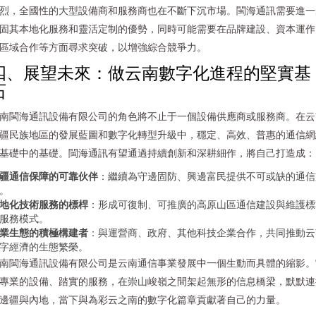
烈，全國性的大型設備商和服務商也在不斷下沉市場。閩海通訊需要進一
固其本地化服務和靈活定制的優勢，同時可能需要在品牌建設、資本運作
區域合作等方面尋求突破，以增強綜合競爭力。
四、展望未來：做云南數字化進程的堅實基
石
南閩海通訊設備有限公司的角色將不止于一個設備供應商或服務商。在云
疆民族地區的發展藍圖和數字化轉型升級中，穩定、高效、普惠的通信網
基礎中的基礎。閩海通訊有望通過持續創新和深耕細作，將自己打造成：
疆通信保障的可靠伙伴
：繼續為守邊固防、興邊富民提供不可或缺的通信
。
地化技術服務的標桿
：形成可復制、可推廣的高原山區通信建設與維護標
服務模式。
業生態的積極構建者
：與運營商、政府、其他科技企業合作，共同推動云
字經濟的生態繁榮。
南閩海通訊設備有限公司是云南通信事業發展中一個生動而具體的縮影。
專業的設備、踏實的服務，在崇山峻嶺之間架起無形的信息橋梁，默默連
邊疆與內地，當下與為彩云之南的數字化篇章貢獻著自己的力量。