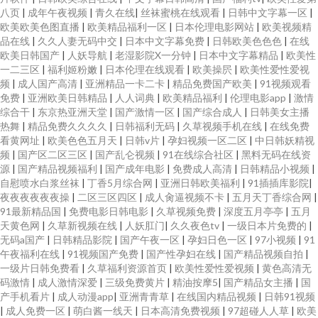
八页
|
成年午夜视频
|
青久在线
|
丝袜蜜桃在线观看
|
日韩中文字幕一区
|
欧美欧美色图直播
|
欧美精品福利一区
|
日本伦理电影网站
|
欧美视频精
品在线
|
久久人妻无码中交
|
日本中文字幕免费
|
日韩欧美色色色
|
在线
欧美日韩国产
|
人妖导航
|
老湿影院X一分钟
|
日本中文字幕精品
|
欧美性
一二三区
|
福利姬粉嫩
|
日本伦理在线观看
|
欧美操屄
|
欧美性爱性爱视
频
|
成人国产高清
|
亚洲精品一卡二卡
|
精品免费国产欧美
|
91视频观看
免费
|
亚洲欧美日韩精品
|
人人词典
|
欧美精品福利
|
伦理电影app
|
激情
综合干
|
东京热亚洲天堂
|
国产激情一区
|
国产综合成人
|
日韩美女主播
热舞
|
精品免费久久久久
|
日韩福利无码
|
久草视频手机在线
|
在线免费
看黄网址
|
欧美色色五月天
|
日韩v片
|
孕妇视频一区二区
|
中日韩妖精视
频
|
国产区二区三区
|
国产乱仑视频
|
91在线综合社区
|
黑料无码在线资
源
|
国产精品视频福利
|
国产成年电影
|
免费成人高清
|
日韩精品小视频
|
自慰喷水白浆丝袜
|
丁香5月综合网
|
亚洲日韩欧美福利
|
91插插库影院
|
夜夜夜夜夜夜操
|
二区三区四区
|
成人肏逼视频不卡
|
五月天丁香综合网
|
91最新精品国
|
免费电影日韩电影
|
久草视频免费
|
深度五月亭亭
|
五月
天黄色网
|
久草新视频在线
|
人妖肛门
|
久久夜色tv
|
一级日本片免费的
|
无码a国产
|
日韩精品影院
|
国产午夜一区
|
孕妇日色一区
|
97小视频
|
91
午夜福利在线
|
91视频国产免费
|
国产性孕妇在线
|
国产精品视频自拍
|
一级片日韩免费看
|
久草福利资源首页
|
欧美性爱性爱视频
|
黄色高清无
码激情
|
成人激情深爱
|
三级免费黄片
|
精油按摩5
|
国产精品女主播
|
国
产手机看片
|
成人动漫app
|
亚洲青青草
|
在线国内精品视频
|
日韩91视频
|
成人免费一区
|
萌白酱一线天
|
日本高清免费视频
|
97超碰人人草
|
欧美