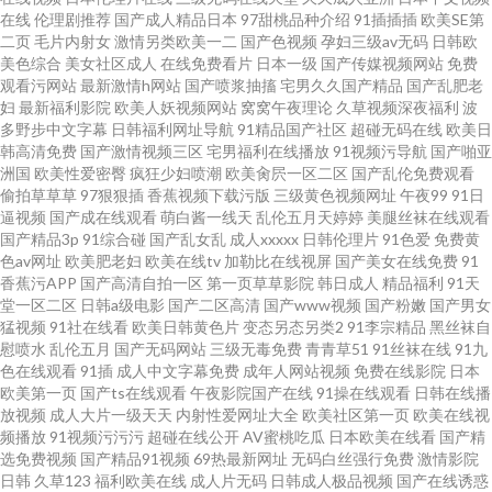
在线
伦理剧推荐
国产成人精品日本
97甜桃品种介绍
91插插插
欧美SE第
二页
毛片内射女
激情另类欧美一二
国产色视频
孕妇三级av无码
日韩欧
美色综合
美女社区成人
在线免费看片
日本一级
国产传媒视频网站
免费
观看污网站
最新激情h网站
国产喷浆抽搐
宅男久久国产精品
国产乱肥老
妇
最新福利影院
欧美人妖视频网站
窝窝午夜理论
久草视频深夜福利
波
多野步中文字幕
日韩福利网址导航
91精品国产社区
超碰无码在线
欧美日
韩高清免费
国产激情视频三区
宅男福利在线播放
91视频污导航
国产啪亚
洲国
欧美性爱密臀
疯狂少妇喷潮
欧美肏屄一区二区
国产乱伦免费观看
偷拍草草草
97狠狠插
香蕉视频下载污版
三级黄色视频网址
午夜99
91日
逼视频
国产成在线观看
萌白酱一线天
乱伦五月天婷婷
美腿丝袜在线观看
国产精品3p
91综合碰
国产乱女乱
成人xxxxx
日韩伦理片
91色爱
免费黄
色av网址
欧美肥老妇
欧美在线tv
加勒比在线视屏
国产美女在线免费
91
香蕉污APP
国产高清自拍一区
第一页草草影院
韩日成人
精品福利
91天
堂一区二区
日韩a级电影
国产二区高清
国产www视频
国产粉嫩
国产男女
猛视频
91社在线看
欧美日韩黄色片
变态另态另类2
91李宗精品
黑丝袜自
慰喷水
乱伦五月
国产无码网站
三级无毒免费
青青草51
91丝袜在线
91九
色在线观看
91插
成人中文字幕免费
成年人网站视频
免费在线影院
日本
欧美第一页
国产ts在线观看
午夜影院国产在线
91操在线观看
日韩在线播
放视频
成人大片一级天天
内射性爱网址大全
欧美社区第一页
欧美在线视
频播放
91视频污污污
超碰在线公开
AV蜜桃吃瓜
日本欧美在线看
国产精
选免费视频
国产精品91视频
69热最新网址
无码白丝强行免费
激情影院
日韩
久草123
福利欧美在线
成人片无码
日韩成人极品视频
国产在线诱惑