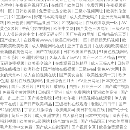
久蜜桃
|
午夜福利视频无码
|
在线国产欧美日韩
|
免费淫网
|
午夜视频福
利一区
|
日韩欧美插
|
免费黄址足交欧美
|
三级小视频网址
|
欧美乱伦第
一页
|
91直播nba
|
野花日本高清电影
|
成人免费无码片
|
亚洲无码网曝黑
料
|
欧洲色爱
|
国产精品亚洲二区
|
91视频网址
|
在线观看欧美一区
|
AV
黄色3级片
|
午夜宅男在线网
|
欧美中文网
|
国产黄色三级网址
|
三级AV网
|
人人澡超碰碰中文
|
动漫无码专区
|
国厂午夜91网址
|
日韩精品第三页
|
国产操女人
|
在我看黄wwww
|
欧美日韩福利一区
|
操操操无码视频
|
欧
美欧美欧美欧美
|
成人动漫网站在线
|
亚洲丁香五月
|
在线视频欧美精品
|
最新能看黄色网址
|
国产在线观看
|
日韩欧美国产视频
|
91黄色视频网站
|
二卡毛片
|
亚洲性爱福利
|
久草入库了吗AV
|
国产一区二区精品
|
中文
无码免费视频
|
欧美拳交综合
|
在线观看日韩精品
|
成人三极A片
|
日韩亚
洲在线播放
|
欧洲熟女
|
国产噜噜在线视频
|
三级avaa
|
黄色AV大网
|
美
女的天堂av
|
成人自拍视频在线
|
国产美女自拍
|
欧美性爱第十页
|
欧洲
色播
|
福利在线视频网站
|
亚洲综合五月天
|
AV亚洲网址
|
日本簧色三级
网站
|
国产a级淫片
|
91制片厂破解版
|
自拍五月亚洲一区
|
国产成年视频
|
免费看小黄片网站
|
日韩国产亚洲
|
成年免费网站
|
亚洲欧美高清
|
国产
乱一乱二乱三
|
国产美女影院
|
福利社午夜
|
精品视频在线观看
|
伊人青
青草在线
|
国产日产欧美精品
|
三级福利在线观看
|
老湿机日日干
|
国产
92刮伦脏话
|
丁香五月激综合
|
欧美电影a
|
美日韩伦理在线
|
国产伦子伦
露脸
|
黄瓜三级片
|
成人亚洲在线
|
成人福利网
|
日本中文网站
|
深夜手机
福利视频
|
欧美黄色a级网站
|
综合激情在线
|
国产精品国三
|
性欧美网页
|
毛片基地中文免费
|
国产成人自慰无码
|
国产视频专区
|
欧美免费观看全