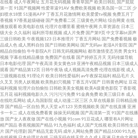
在线看
成人午夜网址
五月花无码视频
青青草国产
欧美日韩乱
国产屁屁
第一页
91国产视频网
性爱草逼91AV
免费欧美视频
欧美岛国一区二区
少
网址午夜 免费看p 91超碰在线观看 欧美成人手机版 99爱国产 AV黄色在线 蜜
妇喷水18禁
51漫画APP
丁香五月花激情网
欧美爱爱tv视频
免费五月丁
香视频
97香蕉超级碰碰
国产免费看二区
三级黄色片网站
综合网黄
在线
播放观看
欧美电影在线
伦理片在哪里看
蜜桃午夜网
久草资源在
日本三
桃91网 大香蕉VA大香蕉 黄色片网站 伊人影院大香蕉 九一成人午夜 大香蕉草
级大全
久久福利
福利所导航视频
成人片免费
国产第9页
中文字幕bt原声
三级日韩欧美
午夜视频123
日本推理片
丁香五月网站
国产免费看视频
极
木狼人 91大神看片 狼友免费福利 久草涩色色 国产探花福利导航 伊人五月天
品成人色
成人黑料自拍
国产日韩欧美网站
国产无码av
老湿A片影院
国产
精品自拍偷拍
牛牛影院A片
日韩无码视频网站
都市激情变态另类
男女91
视频
字幕在线精品播放
免费国产在线看
国产婷婷五月天
无码传媒导航
网 成人午夜福利av 韩国伊人网 超碰超碰人人 超碰总站 国产视频二区 肏屄五
日本电影伦理
国产午夜高清
美女黄色18
亚洲午夜精品视频
日本三级成人
观看
国产精品第12页
日韩午夜场
成人视频高清免费
伦理在线影视
成人
月天 久草加勒比 日本黑丝三级A片 激情午夜中国 婷婷尤物超碰 在线肛交
三级视频在线
91理论片
欧美日韩性爱福利
av午夜探花福利
精品毛片
久
久叉叉
另类人妖视频
欧美熟妇穴视频
丁香五月V国产
日韩黄色网址
豆花
福利视频
轮理片自拍偷拍
日韩欧美美女视频
欧美A级黄色影院
丁香影视
五月花
福利视频电影久久
污污污污免费
91金典免费
欧美三级日本
成人
在线吃瓜网站
成人岛国影院
成人动漫二区三区
久草在线最新
日韩精品推
荐
国产精品一区自拍
男人天堂
a片123
另类视频欧美
国产在线直播
亚洲
卡一卡二
成人在线免费看黄
操操无码视频
国产高清第一页
91国产在线播
放
国产女人夜夜做
国产在线小视频
91com
91豆花成人
哪里有A片网址
精产国品
香蕉视频国产精品
91九色福利
成人国产无线视
欧美日韩性生活
片
国产伦理剧
国产精品无套无码
成年人网站免费
国产精品1000
91九色
在线视频
日本伦理片在线
三级无码在线天堂
久久成人亚洲
日本中文视频