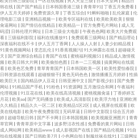
欧美日韩三级影院
|
一区在线视频
|
男人天堂三级
|
日本天堂网
|
精品日
韩在线
|
国产国产精品
|
日本韩国香港三级
|
青青草91
|
丁香五月免费看
|
伊人五月天婷婷
|
免费资源久草
|
丁香五综合
|
91蝌蚪啪啪
|
乱伦家庭
|
伦
理电影三级
|
亚洲精品视频一
|
欧美专区福利在线
|
欧美欧美欧美
|
狠狠
肏逼网站
|
国产情侣在线精品
|
欧美精品一
|
官方免费毛片网站
|
成人无
码涩
|
日韩伦理片网址
|
日本三级全大电影
|
午夜色色网
|
欧美大片免费观
看
|
三级福利影院
|
福利在线播放91
|
免费观看三级网站
|
国产精品理论
|
深夜福利在线不卡
|
伊人五月丁香网
|
人人操人人射
|
人妻少妇精品视
|
91黄色视频网站
|
变态乱伦
|
91香蕉视频污
|
91大神露出在线
|
超碰碰天
天
|
国产亚洲综合精品
|
青国产在线
|
蜜桃福利视频51
|
精品成人激情视
频
|
欧美日韩大片网
|
欧美偷拍色图
|
日本一二三视频
|
搞黄网站在线观
看
|
欧美色艺免费
|
青草青青国产
|
日本韩国欧美一区
|
欧美性爱怡春院
|
日韩资源在线观看
|
超碰狠狠干
|
黄色无码色色
|
激情播播五月婷婷
|
性插
欧美巨大
|
国内精品伊人豆花
|
日韩亚洲中文
|
国产影视少妇
|
国产免费
网站
|
91精品国产手机
|
91粉色
|
91资源网
|
五月激综合和网
|
午夜福利
伦理视频
|
91豆花在线
|
欧美在线高清视频
|
蜜桃视频肏逼
|
丁香婷婷五
月花
|
欧美aa
|
国产无码播放
|
欧美成人高清影院
|
欧美浮力地
|
亚洲欧洲
久久精品
|
精品久久一区二区
|
欧美精品1区2区
|
成人视屏在线观看
|
欧
美在线电影
|
欧美午夜免费影院
|
无码草逼
|
日韩中文影院
|
综合五月婷
婷
|
超碰导航日韩
|
国产不卡网
|
日本韩国视频
|
欧美视频亚洲图片
|
青青
草官网
|
青青草原中文字幕
|
波多野洁衣性感
|
免费看的黄片网站
|
日韩
成人网站网
|
欧美精品www
|
成人影视国产在线
|
国产精品伦视频
|
91自
拍在线视频
|
国产日韩欧美7月
|
小色网自拍
|
制服丝袜在线91
|
三级网址