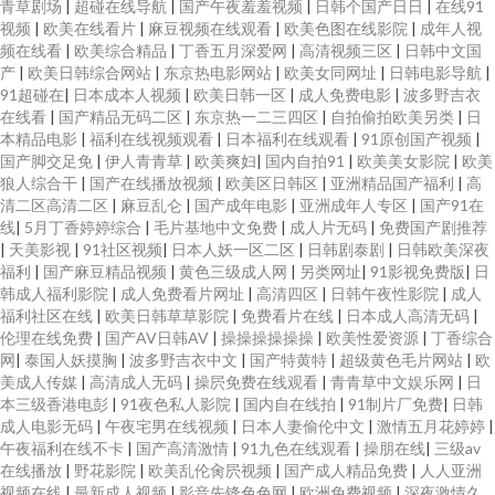
青草剧场
|
超碰在线导航
|
国产午夜羞羞视频
|
日韩个国产日日
|
在线91
视频
|
欧美在线看片
|
麻豆视频在线观看
|
欧美色图在线影院
|
成年人视
频在线看
|
欧美综合精品
|
丁香五月深爱网
|
高清视频三区
|
日韩中文国
产
|
欧美日韩综合网站
|
东京热电影网站
|
欧美女同网址
|
日韩电影导航
|
91超碰在
|
日本成本人视频
|
欧美日韩一区
|
成人免费电影
|
波多野吉衣
在线看
|
国产精品无码二区
|
东京热一二三四区
|
自拍偷拍欧美另类
|
日
本精品电影
|
福利在线视频观看
|
日本福利在线观看
|
91原创国产视频
|
国产脚交足免
|
伊人青青草
|
欧美爽妇
|
国内自拍91
|
欧美美女影院
|
欧美
狼人综合干
|
国产在线播放视频
|
欧美区日韩区
|
亚洲精品国产福利
|
高
清二区高清二区
|
麻豆乱仑
|
国产成年电影
|
亚洲成年人专区
|
国产91在
线
|
5月丁香婷婷综合
|
毛片基地中文免费
|
成人片无码
|
免费国产剧推荐
|
天美影视
|
91社区视频
|
日本人妖一区二区
|
日韩剧泰剧
|
日韩欧美深夜
福利
|
国产麻豆精品视频
|
黄色三级成人网
|
另类网址
|
91影视免费版
|
日
韩成人福利影院
|
成人免费看片网址
|
高清四区
|
日韩午夜性影院
|
成人
福利社区在线
|
欧美日韩草草影院
|
免费看片在线
|
日本成人高清无码
|
伦理在线免费
|
国产AV日韩AV
|
操操操操操操
|
欧美性爱资源
|
丁香综合
网
|
泰国人妖摸胸
|
波多野吉衣中文
|
国产特黄特
|
超级黄色毛片网站
|
欧
美成人传媒
|
高清成人无码
|
操屄免费在线观看
|
青青草中文娱乐网
|
日
本三级香港电彭
|
91夜色私人影院
|
国内自在线拍
|
91制片厂免费
|
日韩
成人电影无码
|
午夜宅男在线视频
|
日本人妻偷伦中文
|
激情五月花婷婷
|
午夜福利在线不卡
|
国产高清激情
|
91九色在线观看
|
操朋在线
|
三级av
在线播放
|
野花影院
|
欧美乱伦肏屄视频
|
国产成人精品免费
|
人人亚洲
视频在线
|
最新成人视频
|
影音先锋色色网
|
欧洲免费视频
|
深夜激情久