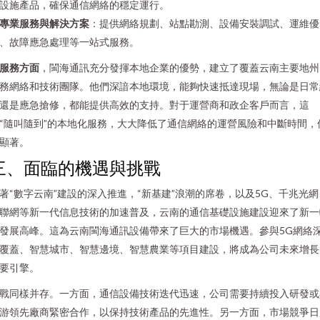
設施產品，確保通信網絡的穩定運行。
專業服務與解決方案
：提供網絡規劃、站點勘測、設備安裝調試、運維優
、故障應急處理等一站式服務。
服務方面
，閩海通訊充分發揮本地企業的優勢，建立了覆蓋云南主要地州
務網絡和技術團隊。他們深諳本地環境，能夠快速抵達現場，無論是日常
還是應急搶修，都能提供高效的支持。對于運營商和政企客戶而言，這
“隨叫隨到”的本地化服務，大大降低了通信網絡的運營風險和中斷時間，
顯著。
三、面臨的機遇與挑戰
著“數字云南”建設的深入推進，“新基建”浪潮的席卷，以及5G、千兆光網
聯網等新一代信息技術的加速普及，云南的通信基礎設施建設迎來了新一
發展高峰。這為云南閩海通訊設備帶來了巨大的市場機遇。參與5G網絡
覆蓋、智慧城市、智慧邊境、智慧農業等項目建設，將成為公司未來增長
要引擎。
戰同樣并存。一方面，通信設備技術迭代迅速，公司需要持續投入研發或
游領先廠商緊密合作，以保持技術產品的先進性。另一方面，市場競爭日