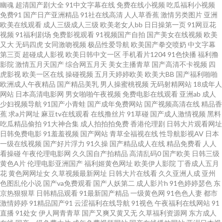
幽魂
超清国产剧大全
91中文字幕在线
免费在线小视频
吃瓜福利小视频
免费91
国产日产亚洲精品
91社在线高清
人人草香蕉
激情另类图片
亚洲
码 91艹人 另类专区欧美 色宅男宅女91 欧美性爱1 抖阴免费网页 www国产
欧美在线观看
成人三级成人三级
欧美老女人bb
日日操第一页
91网豆花
视频
91福利剧场
免费影视观看
91视频国产自拍
国产美女在线视频
欧美
com 人人骑人人妻 男人资源网 久久偷拍网站 日本三级aaa 伊人Av大香蕉 成
又大
无码四虎
女同激吻视频
极品性爱导航
欧美国产拳交喷奶
中文字幕
第三页
超碰成人影视
欧美日韩中文一区
手机看片1204
91色快播
福利撸
影院
激情五月天国产
综合网五月天
美女主播青草
国产高清不卡视频
四
人AⅤ色导航 操逼日本美女 超碰在线女人 后入jk白丝 国产TS直男 婷婷五月天
虎影视
欧美一区在线
操碰视频
五月天婷婷欧美
欧美大BB
国产福利啪啪
欧洲成人午夜精品
国产精品美乳
男人操蜜桃视频
无码射精网站
18成年人
亚洲 91黑丝高跟后入 91人妻操 都市激情另类 97超啪碰啪啪 九一韩剧网 传媒
网站
日本高清电影网
男女啪啪午夜视频
免费电影在线观看
亚洲ab
成人
少妇视频导航
91国产小青蛙
国产成年免费网站
国产视频高清在线
精品香
蕉
求a片网址
麻豆tv在线观看
在线撸丝片
91草碰
国产成人激情视频
黑料
AV导航 91社区导航 日本A片在线看 99这里精品 91九色熟女p 天堂一区三区
吃瓜精品偷拍
91大神合集
成人拍拍拍免费
香港伦理剧
日韩大片观看网址
日韩免费电影
91羞羞视频
国产网站
青草全福视在线
性导航影视AV
日本
丁香五月天堂影院 天天操夜夜撸 91内设网站 日韩情色毛片 99大香蕉五月天
一级在线视频
国产好片浮力
91久操
国产精品成人在线
精品免费看
人人
看操碰
午夜伦理电影网
久久国自产拍精品
高清乱码0
国产欧美
日韩三级
黄色A片
伦理电影亚洲国产
福利姬黄色网址
欧美伊人影院
丁香成人五月
亚州色图 三级伦理特片 午夜福利论坛 九一黄站福利导航 人人插人人乐 黑丝
花
黄色网网址女
久草视频最新网址
日韩大片在线看
久久亚洲人成
亚州
色图乱伦小说
国产va免费观看
国产人妖第二
成人影片h
91色婷婷瑟色
东
巨乳老师被艹 国产一二av 亚洲乱轮小说网 国产日本韩国精品 日韩色图导航
京热狠狠草
日韩精品观看
91最新国产精品
一级黄色网
91色色人妻
都市
激情婷婷
91精品国产91
云涩福利在线导航
91视色
午夜福利在线网站
91
直播
91处女
伊人网青青草
国产又爽又黄又无
久草福利资源网
东方成人
超碰97免费 亚洲一区姦 海角社区亚瑟 日韩激情文学 久久人人妻 91热资源站