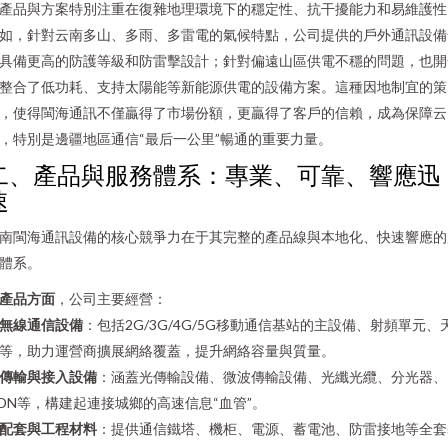
產品與方案特別注重在復雜地理環境下的穩定性、抗干擾能力和易維護性
如，針對云南多山、多雨、多雷電的氣候特點，公司提供的戶外通訊設備
具備更高的防護等級和防雷擊設計；針對偏遠山區供電不穩的問題，也開
整合了低功耗、支持太陽能等新能源供電的設備方案。這種因地制宜的策
，使得閩海通訊不僅贏得了市場份額，更贏得了客戶的信賴，成為保障云
，特別是邊疆地區通信“最后一公里”暢通的重要力量。
二、產品與服務體系：專業、可靠、響應迅
速
南閩海通訊設備的核心競爭力在于其完整的產品線與本地化、快速響應的
體系。
產品方面
，公司主要經營：
無線通信設備
：包括2G/3G/4G/5G移動通信基站的主設備、射頻單元、
等，助力運營商擴展網絡覆蓋，提升網絡容量與質量。
傳輸與接入設備
：涵蓋光傳輸設備、微波傳輸設備、光纖光纜、分光器、
DN等，構建起連接城鄉的高速信息“血管”。
配套與工程材料
：提供通信鐵塔、機柜、電源、蓄電池、防雷接地等全套