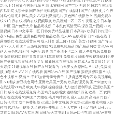
免费毛不卡片
久久无码
国产精品网络
孕妇无码在线
91手机论坛
91视频
新地址
91日逼
午夜啪视频
91啪水蜜桃网
国产二区无码
91日韩在线观看
西瓜影院视频全集
国产孕妇无码视频
国产在线福利
国产在线日皮片
午夜
神马伦理
毛片网站美女
AV福利激情毛片
黄色网在线播放
91视频免费在
线
91午夜在线
福利在线视频导航
欧美喷潮一区二区
午夜理论片
日本第
二片区
国产免费大片
精品呦视频
日本乱伦高清无码
深夜国产视频
91刺
激视频
日本中文字幕一区
日韩免费精品视频
日本高清v
欧美日韩伦理午
夜
91碰超免费
亚洲色图网站
精品欧美
成人AV在线观看
日本a级在线
干
露脸熟女
在线观看黄色网
成人抖音
爰上碰91
国产美女91视频
国产情侣
片
97人人看
国产三级视频在线
91免费视频精品
国产精品另类
黄色AV网
站人
黄色91福利社
污网址18禁
国产高清不卡二区
成人午夜视频免费
欧
美激情福利网
国产青青青草
91草逼视频
免费看片日韩
午夜视频福利免费
国产嫩草视频在线
69叉叉叉
最新日本在线视频
日韩成人a
青青操91
五月
天婷婷
91短视频在线
国产在线观看的
白丝美女自慰网站
91福利免费视
频
加勒比91AV
91在线观看
黄网站av在线
国产视频
狠狠擼狠狠擼
91桃
色小视频
91激情
91干啪啪
青青操青青干
主播诱惑无码专区
欧美视频电
影
91播放
麻豆桃色网站
亚洲欧美国产另类
欧美伦理另类
国产刺激对白
在线观看91精品
欧美成年视频
操碰操揉
成人微拍福利导航
亚洲欧美国产
日韩
成年在线观看免费
岛国精品在线播放
狠狠撸第四色
欧美一页
女同
电影在线观看
91网国产尤物在
毛片网站黄色
狼人三级片
高清男同
国产
日韩伦理淫
成年免费视频
亚洲欧美中文视频
东京热亚洲色图
蜜桃成人超
碰网
91精品小视频
久草福利免费视影
五月天堂网
91玉足网站
日韩av天
堂首页|日韩AV天堂三级|日韩Av天堂电影|日韩av四卡在线|日韩AV爽爽