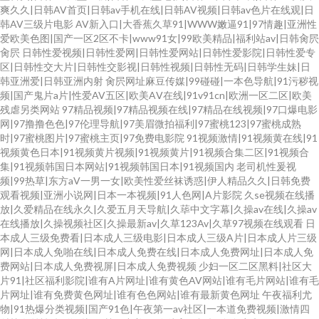
爽久久|日韩AV首页|日韩av手机在线|日韩AV视频|日韩av色片在线观|日
韩AV三级片电影
AV新入口|大香蕉久草91|WWW嫩逼91|97情趣|亚洲性
爱欧美色图|国产一区2区不卡|www91女|99欧美精品|福利站av|日韩肏屄
肏屄
日韩性爱视频|日韩性爱网|日韩性爱网站|日韩性爱影院|日韩性爱专
区|日韩性交大片|日韩性交影视|日韩性视频|日韩性无码|日韩学生妹|日
韩亚洲爱|日韩亚洲内射
肏屄网址麻豆传媒|99碰碰|一本色导航|91污秽视
频|国产鬼片a片|性爱AV五区|欧美AⅤ在线|91v91cn|欧洲一区二区|欧美
残虐另类网站
97精品视频|97精品视频在线|97精品在线视频|97口爆电影
网|97撸撸色色|97伦理导航|97美眉微拍福利|97蜜桃123|97蜜桃成熟
时|97蜜桃图片|97蜜桃主页|97免费电影院
91视频激情|91视频黄在线|91
视频黄色日本|91视频黄片视频|91视频黄片|91视频合集二区|91视频合
集|91视频韩国日本网站|91视频韩国日本|91视频国内
老司机性爰视
频|99热草|东方aV一男一女|欧美性爱丝袜诱惑|伊人精品久久|日韩免费
观看视频|亚洲小说网|日本一本视频|91人色网|A片影院
久se视频在线播
放|久爱精品在线永久|久爱五月天导航|久荜中文字幕|久操av在线|久操av
在线播放|久操视频社区|久操最新av|久草123Av|久草97视频在线观看
日
本成人三级免费看|日本成人三级电影|日本成人三级A片|日本成人片三级
网|日本成人免啪在线|日本成人免费在线|日本成人免费网址|日本成人免
费网站|日本成人免费视屏|日本成人免费视频
少妇一区二区黑料|社区大
片91|社区福利影院|谁有A片网址|谁有黄色AV网站|谁有毛片网站|谁有毛
片网址|谁有免费黄色网址|谁有色色网站|谁有最新黄色网址
午夜福利尤
物|91热爆分类视频|国产91色|午夜第一av社区|一本道免费视频|激情四