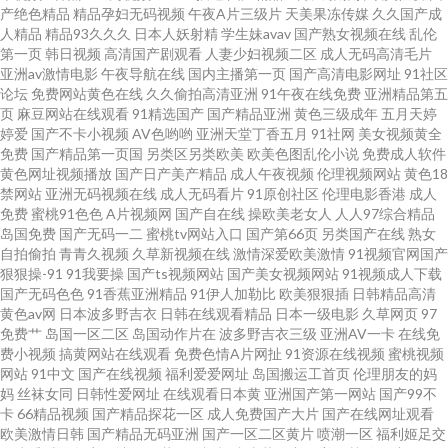
产绝色精品
精品孕妇无码视频
午夜A片三级片
天美果冻传媒
久久国产成
人精品
精品93久久久
日本人妖射精
学生妹avav
国产熟女视频在线
乱伦
免费看 99超碰自拍 影音先锋亚洲色图 国产69精品麻豆 91人妻人人操 黄色仓
第一页
韩日视频
高清国产剧观看
人妻少妇视频二区
成人无码高清毛片
亚洲av激情电影
午夜导航在线
国内主播第一页
国产高清电影网址
91社区
库app 操逼电影网 探花对白清晰 av涩涩 日日爱影视 黄色电影一品网站 宅女午
论坛
免费网站黄色在线
久久偷拍高清亚洲
91午夜在线免费
亚洲精品第五
页
麻豆网站在线观看
91精选国产
国产精品亚洲
黄色三级成年
五月天婷
婷爱
国产不卡小视频
AV色哟哟
亚洲天堂丁香五月
91社网
美女视频黄全
夜伦理 性生活A级视频 三级在线国产 黄色片大全 亚洲97网 午夜成人AV福利
免费
国产精品第一页国
另类区另类欧美
欧美色图乱伦小说
免费成人软件
黄色网址视频播放
国产日产美产精品
成人午夜视频
伦理视频网站
黄色18
久久草久久爽 亚洲天堂狼人 欧美久草在线 人人爱91 人人草人人妻91 91竹菊
禁网站
亚洲无码视频在线
成人无码看片
91原创社区
伦理电影香港
成人
免费
蜜桃91色色
A片视频网
国产自在线
操欧美老女人
人人97综合精品
岛国免费
国产无码一二
蜜桃tv网站入口
国产第66页
另类国产在线
熟女
久久AV成人网 91传煤成人 另类图片激情 韩日专区 伊人影院能玩av 91官网一
自拍偷拍
青青久视频
久草新视频在线
激情深爱欧美激情
91视频官网国产
狠狠操-91
91我要操
国产ts视频网站
国产美女视频网站
91视频成人下载
匹二区 肏屄网站在线观看 久草97超碰在线 日本a级啪在线看 午夜香蕉影院 av
国产无码色色
91香蕉亚洲精品
91伊人加勒比
欧美狠狠插
日韩精品高清
黄色av网
日本波多野吉衣
日韩在线观看精品
日本一级电影
久草网页
97
免费艹
岛国一区二区
岛国动作片在
波多野吉衣三级
亚洲AV一卡
在线免
天堂吧 av蜜臀网址 神马午夜激情 性爱色图韩国 欧美色成人 欧美色图20p 欧
费小视频
搞黄网站在线观看
免费色情A片网扯
91资源在线视频
蜜桃视频
网站
91中文
国产在线视频
福利爱爱网址
岛国搬运工首页
伦理朋友的妈
美精品综合 日本黄色网入口站 成人深夜福利导航 91传媒免费看 国产日本韩
妈
丝袜女同
日韩性爱网址
在线观看日本黄
亚洲国产第一网站
国产99不
卡
66精品视频
国产精品探花一区
成人免费国产大片
国产在线网址观看
欧美激情日韩
国产精品无码亚洲
国产一区二区黄片
喷潮一区
福利姬足交
国精品 99福利 黄色片网站大全 高清播放一区二区 久久国在 国产草逼视频 91