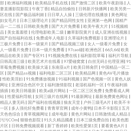
部
|
欧洲福利视频
|
欧美精品手机在线
|
国产激情二区
|
欧美午夜剧场
|
人
妻直播影院影院
|
午夜丁香
|
精品自拍偷拍
|
日韩新片快播网
|
欧美另类一
区在线
|
国产极品福利姬
|
日日草人人操
|
三级伦理在线播放
|
黃色网址
妇女毛片
|
日本三级理论片
|
国产精品同性女性
|
亚洲第一色网
|
国精产
品一二二线
|
日韩欧美免费
|
国产大片免费看
|
欧美午夜大片
|
51视频精
品
|
美女羞羞喷
|
伦理电影欧美二级
|
嫩草影院黄片
|
成人亚洲在线视频
|
国产自拍福利在线
|
免费成年人电影
|
久草福利免费视影
|
亚洲理论片
|
三极片免费
|
日本一级簧片
|
国产精品视频三级
|
女人一级看片免费
|
女
人一级看片免费
|
日本一级片免费看
|
97cao碰
|
欧洲色区
|
66久66
|
欧美
精品在欧美
|
国产专区91
|
91视频免费在线
|
福利影院草莓
|
福利片导航
|
日韩高清三级
|
欧美艺术片在线看
|
97爱碰窝窝
|
白丝无码
|
伦理亚洲
|
91
草莓免费视频
|
欧美操大逼
|
东南亚α片
|
欧美日韩肏屄
|
中国精品一区二
区
|
国产精品ss视频
|
福利电影二区三区
|
欧美精品网
|
黄色AV毛片播放
|
性欧美淫妇
|
91免费播放视频
|
91福利视频
|
国产色视频一区
|
黄色人妖
网址
|
亚洲综合色区中文
|
福利激情影院
|
老湿机福利一区
|
午夜福利插
插插
|
欧美日韩最新
|
欧美a级片网站
|
一区二区三区免费
|
免费看成人网
站
|
性爱福利导航
|
女同三级片在线网
|
91最新网址
|
最新免费黄色网址
|
精品人妻无码
|
国产福利在线视频
|
狼友天堂
|
户外三级毛A片
|
欧美不卡
一区
|
多人强伦轩免费看
|
青青草官网
|
成年小黄鸭
|
日本不卡影院
|
五月
天色色综合
|
青草视频网址
|
成年电影
|
黄色片网站
|
日韩激情成人精品
|
污污COm
|
狠狠色影院
|
91久久精品國產
|
日本三级免费自拍
|
欧美色图
片区
|
日韩免费视频观看
|
新丁香婷婷
|
欧美性爱第1页
|
要看黄色A片
|